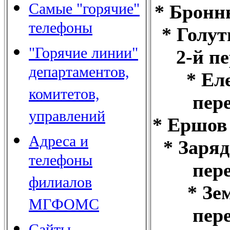
Самые "горячие"
* Бронн
телефоны
* Голу
"Горячие линии"
2-й п
департаментов,
* Ел
комитетов,
пер
управлений
* Ершов
Адреса и
* Заря
телефоны
пер
филиалов
* Зе
МГФОМС
пер
Сайты