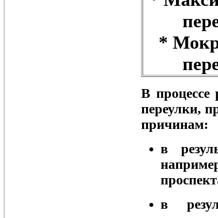
пер
* Мок
пер
В процессе
переулки, п
причинам:
в резул
наприме
проспект
в резу