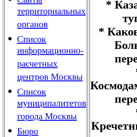
* Каз
территориальных
ту
органов
* Како
Список
Бол
информационно-
пер
расчетных
центров Москвы
Космода
Список
пер
муниципалитетов
города Москвы
Кречетн
Бюро