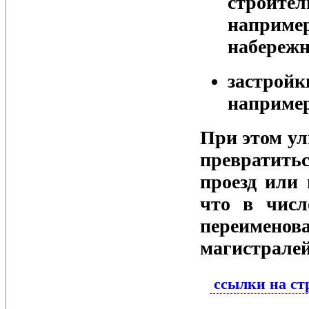
строите
наприме
набережн
застрой
например
При этом ул
превратит
проезд или 
что в числ
переименов
магистрале
ссылки на с